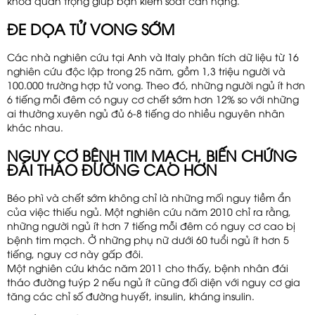
khóa quan trọng giúp bạn kiểm soát cân nặng.
ĐE DỌA TỬ VONG SỚM
Các nhà nghiên cứu tại Anh và Italy phân tích dữ liệu từ 16
nghiên cứu độc lập trong 25 năm, gồm 1,3 triệu người và
100.000 trường hợp tử vong. Theo đó, những người ngủ ít hơn
6 tiếng mỗi đêm có nguy cơ chết sớm hơn 12% so với những
ai thường xuyên ngủ đủ 6-8 tiếng do nhiều nguyên nhân
khác nhau.
NGUY CƠ BỆNH TIM MẠCH, BIẾN CHỨNG
ĐÁI THÁO ĐƯỜNG CAO HƠN
Béo phì và chết sớm không chỉ là những mối nguy tiềm ẩn
của việc thiếu ngủ. Một nghiên cứu năm 2010 chỉ ra rằng,
những người ngủ ít hơn 7 tiếng mỗi đêm có nguy cơ cao bị
bệnh tim mạch. Ở những phụ nữ dưới 60 tuổi ngủ ít hơn 5
tiếng, nguy cơ này gấp đôi.
Một nghiên cứu khác năm 2011 cho thấy, bệnh nhân đái
tháo đường tuýp 2 nếu ngủ ít cũng đối diện với nguy cơ gia
tăng các chỉ số đường huyết, insulin, kháng insulin.