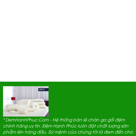
" DemHanhPhuc.Com - Hệ thống bán lẻ chăn ga gối đệm
chính hãng uy tín. Đệm Hạnh Phúc luôn đặt chất lượng sản
phẩm lên hàng đầu. Sứ mệnh của chúng tôi là đem đến cho