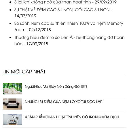
8 lợi ích không ngờ của than hoạt tính
- 29/09/2019
SỰ THẬT VỀ ĐỆM CAO SU NON, GỐI CAO SU NON
-
14/07/2019
So sánh Nệm cao su thiên nhiên 100% và nệm Memory
Foam
- 02/12/2018
Thương hiệu đệm lò xo Liên Á - hệ thống nâng đỡ hoàn
hảo
- 17/09/2018
TIN MỚI CẬP NHẬT
Người Đau Vai Gáy Nên Dùng Gối Gì ?
NHỮNG ƯU ĐIỂM CỦA NỆM LÒ XO TÚI ĐỘC LẬP
4 SẢN PHẨM THAN HOẠT TÍNH NÊN CÓ TRONG MÙA DỊCH