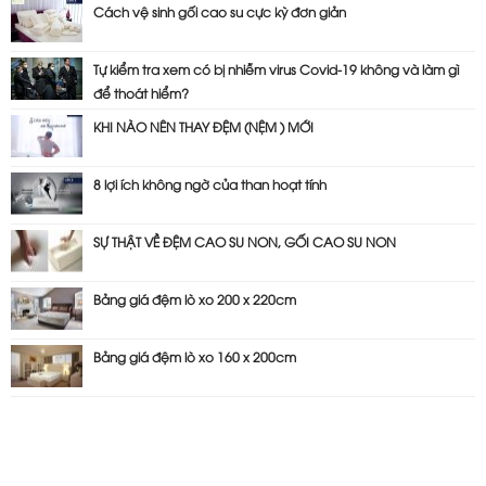
Cách vệ sinh gối cao su cực kỳ đơn giản
Tự kiểm tra xem có bị nhiễm virus Covid-19 không và làm gì
để thoát hiểm?
KHI NÀO NÊN THAY ĐỆM (NỆM ) MỚI
8 lợi ích không ngờ của than hoạt tính
SỰ THẬT VỀ ĐỆM CAO SU NON, GỐI CAO SU NON
Bảng giá đệm lò xo 200 x 220cm
Bảng giá đệm lò xo 160 x 200cm