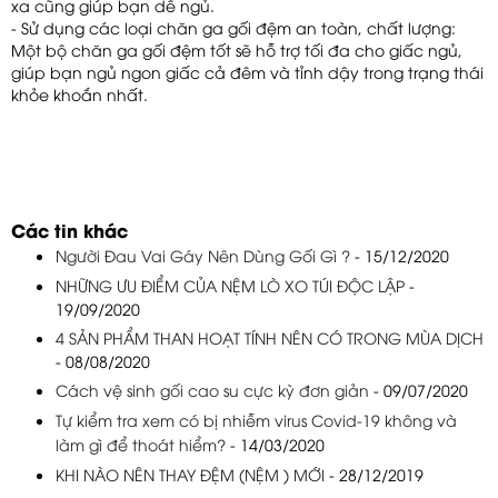
xa cũng giúp bạn dễ ngủ.
- Sử dụng các loại chăn ga gối đệm an toàn, chất lượng:
Một bộ chăn ga gối đệm tốt sẽ hỗ trợ tối đa cho giấc ngủ,
giúp bạn ngủ ngon giấc cả đêm và tỉnh dậy trong trạng thái
khỏe khoắn nhất.
Các tin khác
Người Đau Vai Gáy Nên Dùng Gối Gì ?
- 15/12/2020
NHỮNG ƯU ĐIỂM CỦA NỆM LÒ XO TÚI ĐỘC LẬP
-
19/09/2020
4 SẢN PHẨM THAN HOẠT TÍNH NÊN CÓ TRONG MÙA DỊCH
- 08/08/2020
Cách vệ sinh gối cao su cực kỳ đơn giản
- 09/07/2020
Tự kiểm tra xem có bị nhiễm virus Covid-19 không và
làm gì để thoát hiểm?
- 14/03/2020
KHI NÀO NÊN THAY ĐỆM (NỆM ) MỚI
- 28/12/2019