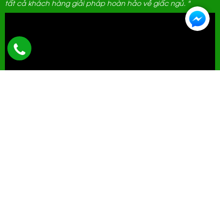
tất cả khách hàng giải pháp hoàn hảo về giấc ngủ. "
ĐẠI LÝ THANH LỊCH
592 Hà Huy Tập, Hà Nội.
0961 389 689
cskh@demhanhphuc.com
Giờ mở cửa: 08h - 21h (Tất cả các ngày trong tuần)
THÔNG TIN
- Chính sách & Quy định chung