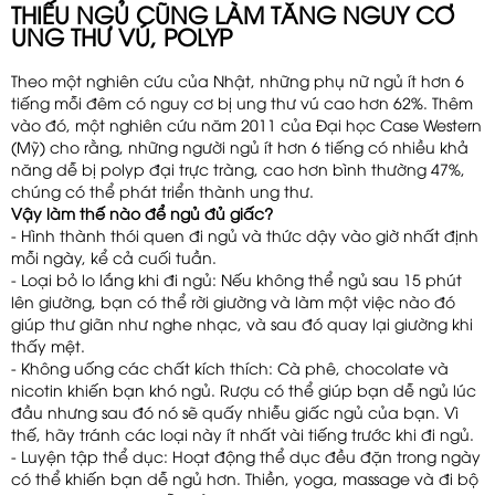
THIẾU NGỦ CŨNG LÀM TĂNG NGUY CƠ
UNG THƯ VÚ, POLYP
Theo một nghiên cứu của Nhật, những phụ nữ ngủ ít hơn 6
tiếng mỗi đêm có nguy cơ bị ung thư vú cao hơn 62%. Thêm
vào đó, một nghiên cứu năm 2011 của Đại học Case Western
(Mỹ) cho rằng, những người ngủ ít hơn 6 tiếng có nhiều khả
năng dễ bị polyp đại trực tràng, cao hơn bình thường 47%,
chúng có thể phát triển thành ung thư.
Vậy làm thế nào để ngủ đủ giấc?
- Hình thành thói quen đi ngủ và thức dậy vào giờ nhất định
mỗi ngày, kể cả cuối tuần.
- Loại bỏ lo lắng khi đi ngủ: Nếu không thể ngủ sau 15 phút
lên giường, bạn có thể rời giường và làm một việc nào đó
giúp thư giãn như nghe nhạc, và sau đó quay lại giường khi
thấy mệt.
- Không uống các chất kích thích: Cà phê, chocolate và
nicotin khiến bạn khó ngủ. Rượu có thể giúp bạn dễ ngủ lúc
đầu nhưng sau đó nó sẽ quấy nhiễu giấc ngủ của bạn. Vì
thế, hãy tránh các loại này ít nhất vài tiếng trước khi đi ngủ.
- Luyện tập thể dục: Hoạt động thể dục đều đặn trong ngày
có thể khiến bạn dễ ngủ hơn. Thiền, yoga, massage và đi bộ