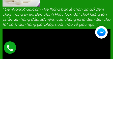
" DemHanhPhuc.Com - Hệ thống bán lẻ chăn ga gối đệm
chính hãng uy tín. Đệm Hạnh Phúc luôn đặt chất lượng sản
phẩm lên hàng đầu. Sứ mệnh của chúng tôi là đem đến cho
tất cả khách hàng giải pháp hoàn hảo về giấc ngủ. "
ĐẠI LÝ THANH LỊCH
592 Hà Huy Tập, Hà Nội.
0961 389 689
cskh@demhanhphuc.com
Giờ mở cửa: 08h - 21h (Tất cả các ngày trong tuần)