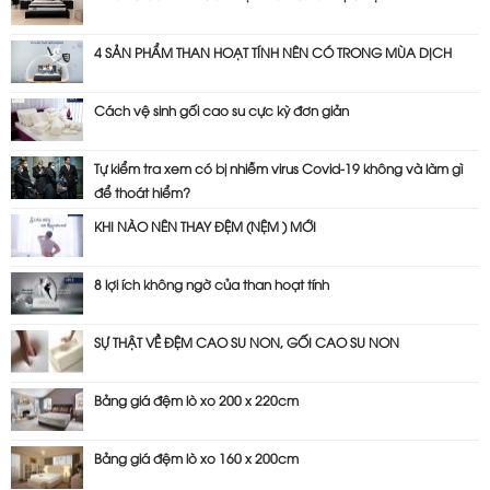
4 SẢN PHẨM THAN HOẠT TÍNH NÊN CÓ TRONG MÙA DỊCH
Cách vệ sinh gối cao su cực kỳ đơn giản
Tự kiểm tra xem có bị nhiễm virus Covid-19 không và làm gì
để thoát hiểm?
KHI NÀO NÊN THAY ĐỆM (NỆM ) MỚI
8 lợi ích không ngờ của than hoạt tính
SỰ THẬT VỀ ĐỆM CAO SU NON, GỐI CAO SU NON
Bảng giá đệm lò xo 200 x 220cm
Bảng giá đệm lò xo 160 x 200cm