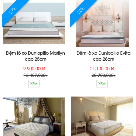
27%
26%
Đệm lò xo Dunlopillo Marilyn
Đệm lò xo Dunlopillo Evita
cao 25cm
cao 28cm
9,900,000₫
21,100,000₫
13,487,000₫
28,700,000₫
XEM
XEM