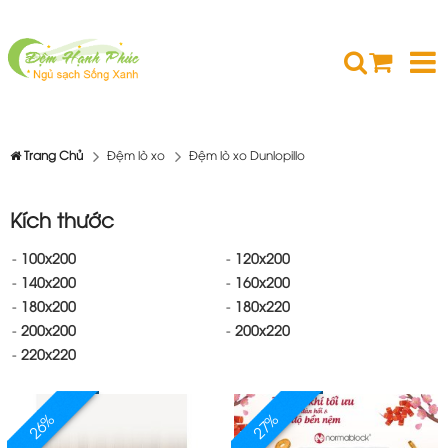
Trang Chủ
Đệm lò xo
Đệm lò xo Dunlopillo
Kích thước
-
100x200
-
120x200
-
140x200
-
160x200
-
180x200
-
180x220
-
200x200
-
200x220
-
220x220
26%
27%