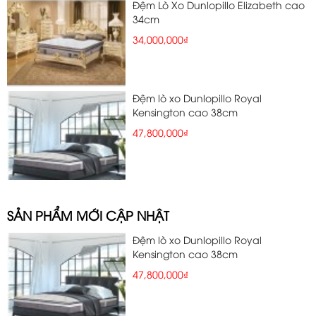
Đệm Lò Xo Dunlopillo Elizabeth cao
34cm
34,000,000₫
Đệm lò xo Dunlopillo Royal
Kensington cao 38cm
47,800,000₫
SẢN PHẨM MỚI CẬP NHẬT
Đệm lò xo Dunlopillo Royal
Kensington cao 38cm
47,800,000₫