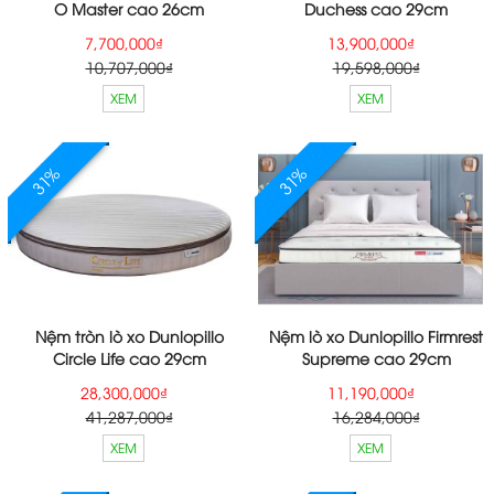
O Master cao 26cm
Duchess cao 29cm
7,700,000₫
13,900,000₫
10,707,000₫
19,598,000₫
XEM
XEM
31%
31%
Nệm tròn lò xo Dunlopillo
Nệm lò xo Dunlopillo Firmrest
Circle Life cao 29cm
Supreme cao 29cm
28,300,000₫
11,190,000₫
41,287,000₫
16,284,000₫
XEM
XEM