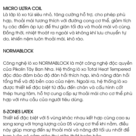
MICRO ULTRA COIL
Là lớp lò xo túi siêu nhỏ, tăng cường hỗ trợ, cho phép phù
hợp, thoải mái tương thích với đường cong cơ thể, giảm tích
tụ các điểm áp lực để thư giãn tối đa và thoải mái vô cùng.
Đồng thời, nhiệt thoát ra ngoài và không khí lưu chuyển tự
do, khiến nệm luôn thoải mái, khô ráo.
NORMABLOCK
Công nghệ lò xo NORMABLOCK là một công nghệ độc quyền
của Pikolin Tây Ban Nha. Hệ thống lò xo Total Heat Tempered
độc đáo đảm bảo độ đàn hồi thích hợp, khả năng đàn hồi
tổng thể và độ bền cao của nệm. Ngoài ra, hệ thống lò xo
được thiết kế đặc biệt từ đầu đến chân và cấu hình cốt
thép trung tâm, hỗ trợ cung cấp sự thoải mái cho cơ thể phù
hợp với nhu cầu của người tiêu dùng.
5-ZONES LATEX
Thiết kế đặc biệt với 5 vùng khác nhau kết hợp cùng cao su
song song với trọng lượng của 05 vùng cơ thể khi nằm, điều
này giúp mang đến sự thoải mái và nâng đỡ tối ưu nhất để
bạn luôn có cảm giác thư giãn thật hoàn hảo.