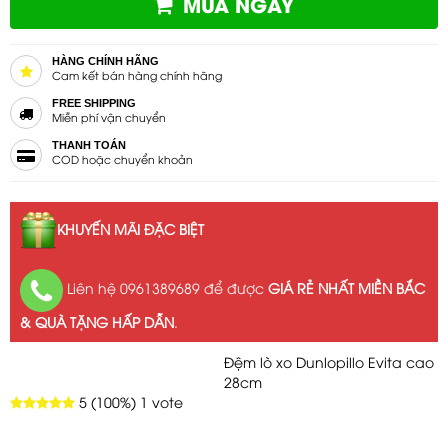
MUA NGAY
HÀNG CHÍNH HÃNG
Cam kết bán hàng chính hãng
FREE SHIPPING
Miễn phí vận chuyển
THANH TOÁN
COD hoặc chuyển khoản
KHUYẾN MÃI ĐẶC BIỆT
Liên hệ 0961389689 để được
GIÁ RẺ NHẤT MIỀN BẮC
& QUÀ TẶNG HẤP DẪN
.
Đệm lò xo Dunlopillo Evita cao
28cm
5
(100%)
1
vote