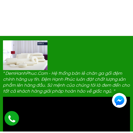
" DemHanhPhuc.Com - Hệ thống bán lẻ chăn ga gối đệm
chính hãng uy tín. Đệm Hạnh Phúc luôn đặt chất lượng sản
phẩm lên hàng đầu. Sứ mệnh của chúng tôi là đem đến cho
tất cả khách hàng giải pháp hoàn hảo về giấc ngủ. "