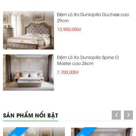
Đệm Lò Xo Dunlopillo Duchess cao
29cm
13,900,000₫
Đệm Lò Xo Dunlopillo Spine O
Master cao 26cm
7,700,000₫
SẢN PHẨM NỔI BẬT