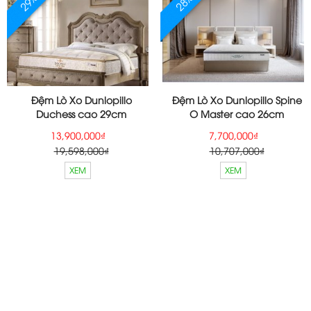
29%
28%
Đệm Lò Xo Dunlopillo
Đệm Lò Xo Dunlopillo Spine
Duchess cao 29cm
O Master cao 26cm
13,900,000₫
7,700,000₫
19,598,000₫
10,707,000₫
XEM
XEM