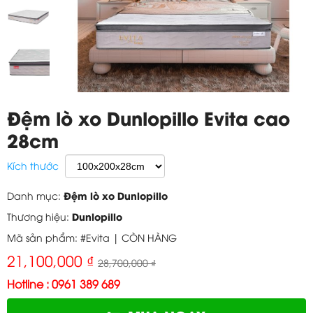
Đệm lò xo Dunlopillo Evita cao
28cm
Kích thước
Đệm lò xo Dunlopillo
Danh mục:
Dunlopillo
Thương hiệu:
Mã sản phẩm: #Evita |
CÒN HÀNG
21,100,000 ₫
28,700,000 ₫
Hotline : 0961 389 689