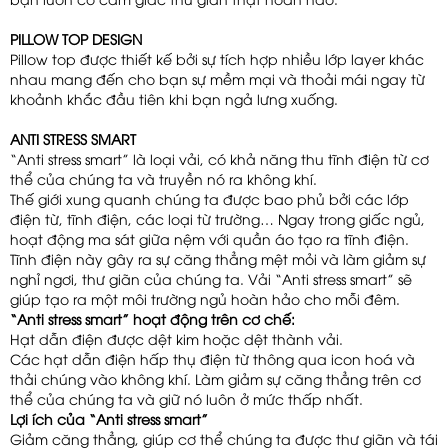
PILLOW TOP DESIGN
Pillow top được thiết kế bởi sự tích hợp nhiều lớp layer khác
nhau mang đến cho bạn sự mềm mại và thoải mái ngay từ
khoảnh khắc đầu tiên khi bạn ngả lưng xuống.
ANTI STRESS SMART
“Anti stress smart” là loại vải, có khả năng thu tĩnh điện từ cơ
thể của chúng ta và truyền nó ra không khí.
Thế giới xung quanh chúng ta được bao phủ bởi các lớp
điện từ, tĩnh điện, các loại từ trường… Ngay trong giấc ngủ,
hoạt động ma sát giữa nệm với quần áo tạo ra tĩnh điện.
Tĩnh điện này gây ra sự căng thẳng mệt mỏi và làm giảm sự
nghỉ ngơi, thư giãn của chúng ta. Vải “Anti stress smart” sẽ
giúp tạo ra một môi trường ngủ hoàn hảo cho mỗi đêm.
“Anti stress smart” hoạt động trên cơ chế:
Hạt dẫn điện được dệt kim hoặc dệt thành vải.
Các hạt dẫn điện hấp thụ điện từ thông qua icon hoá và
thải chúng vào không khí. Làm giảm sự căng thẳng trên cơ
thể của chúng ta và giữ nó luôn ở mức thấp nhất.
Lợi ích của “Anti stress smart”
Giảm căng thẳng, giúp cơ thể chúng ta được thư giãn và tái