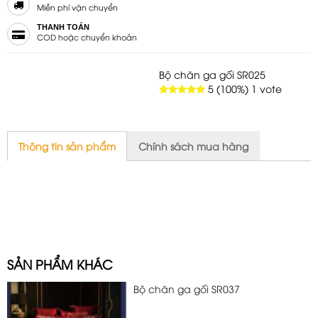
Miễn phí vận chuyển
THANH TOÁN
COD hoặc chuyển khoản
Bộ chăn ga gối SR025
5
(100%)
1
vote
Thông tin sản phẩm
Chính sách mua hàng
SẢN PHẨM KHÁC
Bộ chăn ga gối SR037