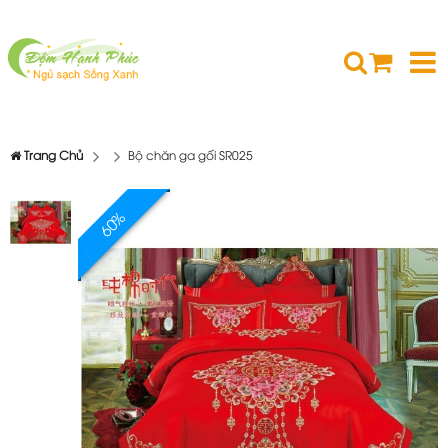
Trang Chủ
Bộ chăn ga gối SR025
60%