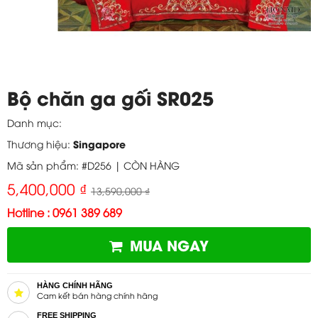
Bộ chăn ga gối SR025
Danh mục:
Singapore
Thương hiệu:
Mã sản phẩm: #D256 |
CÒN HÀNG
5,400,000 ₫
13,590,000 ₫
Hotline : 0961 389 689
MUA NGAY
HÀNG CHÍNH HÃNG
Cam kết bán hàng chính hãng
FREE SHIPPING