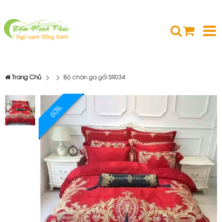
Trang Chủ
Bộ chăn ga gối SR034
60%