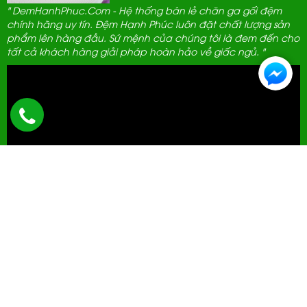
" DemHanhPhuc.Com - Hệ thống bán lẻ chăn ga gối đệm
chính hãng uy tín. Đệm Hạnh Phúc luôn đặt chất lượng sản
phẩm lên hàng đầu. Sứ mệnh của chúng tôi là đem đến cho
tất cả khách hàng giải pháp hoàn hảo về giấc ngủ. "
ĐẠI LÝ THANH LỊCH
592 Hà Huy Tập, Hà Nội.
0961 389 689
cskh@demhanhphuc.com
Giờ mở cửa: 08h - 21h (Tất cả các ngày trong tuần)