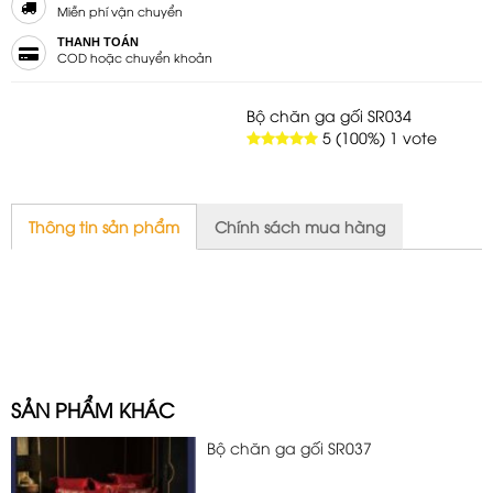
Miễn phí vận chuyển
THANH TOÁN
COD hoặc chuyển khoản
Bộ chăn ga gối SR034
5
(100%)
1
vote
Thông tin sản phẩm
Chính sách mua hàng
SẢN PHẨM KHÁC
Bộ chăn ga gối SR037