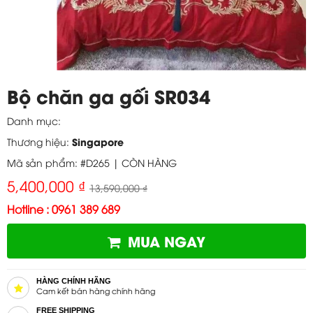
Bộ chăn ga gối SR034
Danh mục:
Singapore
Thương hiệu:
Mã sản phẩm: #D265 |
CÒN HÀNG
5,400,000 ₫
13,590,000 ₫
Hotline : 0961 389 689
MUA NGAY
HÀNG CHÍNH HÃNG
Cam kết bán hàng chính hãng
FREE SHIPPING