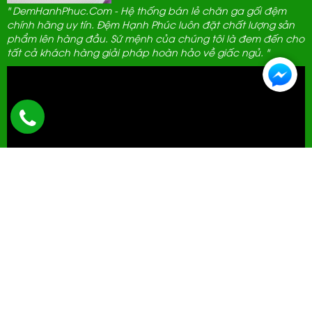
" DemHanhPhuc.Com - Hệ thống bán lẻ chăn ga gối đệm
chính hãng uy tín. Đệm Hạnh Phúc luôn đặt chất lượng sản
phẩm lên hàng đầu. Sứ mệnh của chúng tôi là đem đến cho
tất cả khách hàng giải pháp hoàn hảo về giấc ngủ. "
ĐẠI LÝ THANH LỊCH
592 Hà Huy Tập, Hà Nội.
0961 389 689
cskh@demhanhphuc.com
Giờ mở cửa: 08h - 21h (Tất cả các ngày trong tuần)