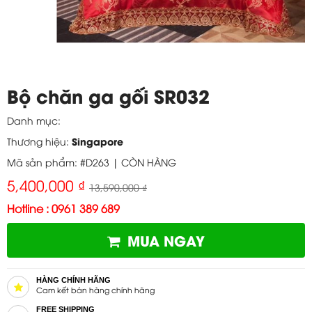
Bộ chăn ga gối SR032
Danh mục:
Singapore
Thương hiệu:
Mã sản phẩm: #D263 |
CÒN HÀNG
5,400,000 ₫
13,590,000 ₫
Hotline : 0961 389 689
MUA NGAY
HÀNG CHÍNH HÃNG
Cam kết bán hàng chính hãng
FREE SHIPPING