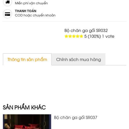
Miễn phí vận chuyển
THANH TOÁN
COD hoặc chuyển khoản
Bộ chăn ga gối SR032
5
(100%)
1
vote
Thông tin sản phẩm
Chính sách mua hàng
SẢN PHẨM KHÁC
Bộ chăn ga gối SR037