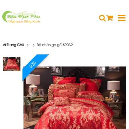
Trang Chủ
Bộ chăn ga gối SR032
60%