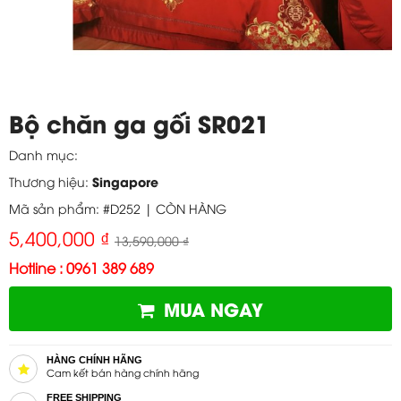
Bộ chăn ga gối SR021
Danh mục:
Singapore
Thương hiệu:
Mã sản phẩm: #D252 |
CÒN HÀNG
5,400,000 ₫
13,590,000 ₫
Hotline : 0961 389 689
MUA NGAY
HÀNG CHÍNH HÃNG
Cam kết bán hàng chính hãng
FREE SHIPPING