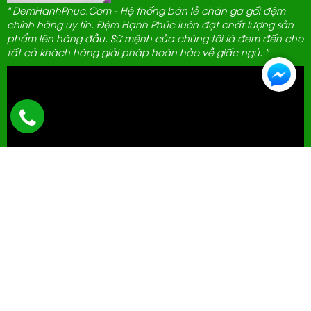
" DemHanhPhuc.Com - Hệ thống bán lẻ chăn ga gối đệm
chính hãng uy tín. Đệm Hạnh Phúc luôn đặt chất lượng sản
phẩm lên hàng đầu. Sứ mệnh của chúng tôi là đem đến cho
tất cả khách hàng giải pháp hoàn hảo về giấc ngủ. "
ĐẠI LÝ THANH LỊCH
592 Hà Huy Tập, Hà Nội.
0961 389 689
cskh@demhanhphuc.com
Giờ mở cửa: 08h - 21h (Tất cả các ngày trong tuần)