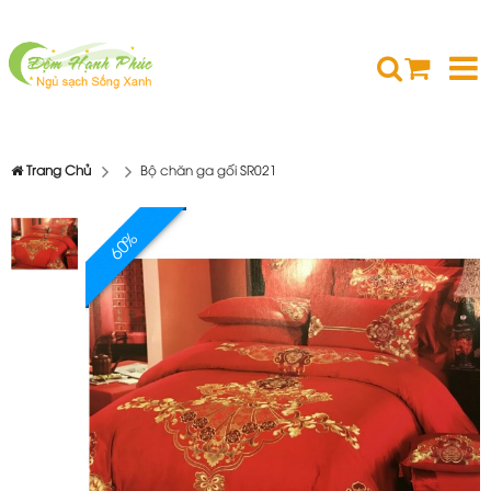
Trang Chủ
Bộ chăn ga gối SR021
60%