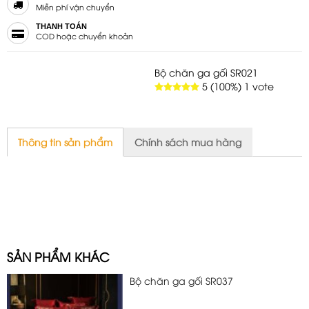
Miễn phí vận chuyển
THANH TOÁN
COD hoặc chuyển khoản
Bộ chăn ga gối SR021
5
(100%)
1
vote
Thông tin sản phẩm
Chính sách mua hàng
SẢN PHẨM KHÁC
Bộ chăn ga gối SR037