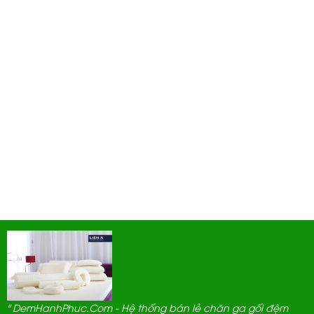
" DemHanhPhuc.Com - Hệ thống bán lẻ chăn ga gối đệm