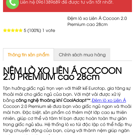
Liên hệ 0961389689 để được tư vấn tốt nhất.
Đệm lò xo Liên Á Cocoon 2.0
Premium cao 28cm
5
(100%)
1
vote
Thông tin sản phẩm
Chính sách mua hàng
NỆM LÒ XO LIÊN Á COCOON
2.0 PREMIUM cao 28cm
Tận hưởng giấc ngủ trọn vẹn với thiết kế Eurotop, gia tăng sự
thoải mái cho giấc ngủ của bạn. Với mặt vải được xử lý
bằng
công nghệ thoáng khí CoolAdapt™
,
Đệm lò xo Liên Á
Cocoon 2.0 Premium sẽ đưa bạn vào giấc ngủ ngon và thoải
mái hơn. Đặc biệt, sản phẩm có thêm một lớp cao su thiên
nhiên, giúp cơ thể và tâm trí bạn được hoàn toàn thư giãn
trong giấc ngủ sâu. Hệ thống lò xo túi độc lập có thể hấp thụ
từng chuyển động của bạn, cùng với thành nệm giúp ngăn