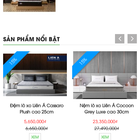
SẢN PHẨM NỔI BẬT
15%
15%
Đệm lò xo Liên Á Cassaro
Nệm lò xo Liên Á Cocoon
Plush cao 25cm
Grey Luxe cao 30cm
5,650,000₫
23,350,000₫
6,650,000₫
27,490,000₫
XEM
XEM