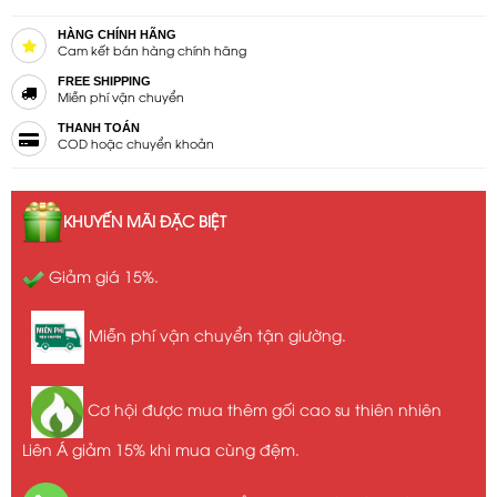
HÀNG CHÍNH HÃNG
Cam kết bán hàng chính hãng
FREE SHIPPING
Miễn phí vận chuyển
THANH TOÁN
COD hoặc chuyển khoản
KHUYẾN MÃI ĐẶC BIỆT
Giảm giá 15%.
Miễn phí vận chuyển tận giường.
Cơ hội được mua thêm gối cao su thiên nhiên
Liên Á giảm 15% khi mua cùng đệm.