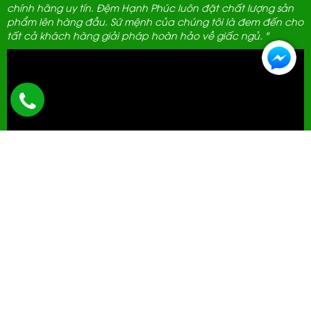
chính hãng uy tín. Đệm Hạnh Phúc luôn đặt chất lượng sản
phẩm lên hàng đầu. Sứ mệnh của chúng tôi là đem đến cho
tất cả khách hàng giải pháp hoàn hảo về giấc ngủ. "
ĐẠI LÝ THANH LỊCH
592 Hà Huy Tập, Hà Nội.
0961 389 689
cskh@demhanhphuc.com
Giờ mở cửa: 08h - 21h (Tất cả các ngày trong tuần)
THÔNG TIN