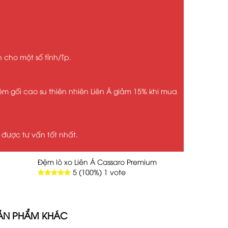
cho một số tỉnh/Tp.
 gối cao su thiên nhiên Liên Á giảm 15% khi mua
được tư vấn tốt nhất.
Đệm lò xo Liên Á Cassaro Premium
5
(100%)
1
vote
ẢN PHẨM KHÁC