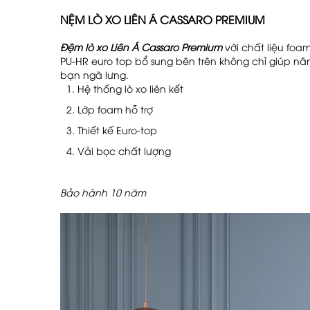
NỆM LÒ XO LIÊN Á CASSARO PREMIUM
Đệm lò xo Liên Á Cassaro Premium
với chất liệu foa
PU-HR euro top bổ sung bên trên không chỉ giúp nâ
bạn ngã lưng.
Hệ thống lò xo liên kết
Lớp foam hỗ trợ
Thiết kế Euro-top
Vải bọc chất lượng
Bảo hành 10 năm