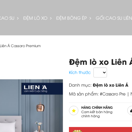
CAO SU
ĐỆM LÒ XO
ĐỆM BÔNG ÉP
GỐI CAO SU LIÊN
 Liên Á Cassaro Premium
Đệm lò xo Liên
Kích thước
Đệm lò xo Liên Á
Danh mục:
Mã sản phẩm: #Cassaro Pre |
HÀNG CHÍNH HÃNG
Cam kết bán hàng
chính hãng