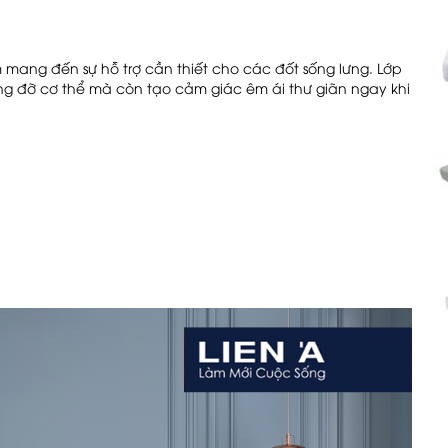
m mang đến sự hỗ trợ cần thiết cho các đốt sống lưng. Lớp
ng đỡ cơ thể mà còn tạo cảm giác êm ái thư giãn ngay khi