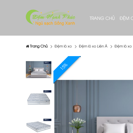
TRANG CHỦ
ĐỆM 
Trang Chủ
Đệm lò xo
Đệm lò xo Liên Á
Đệm lò xo
15%