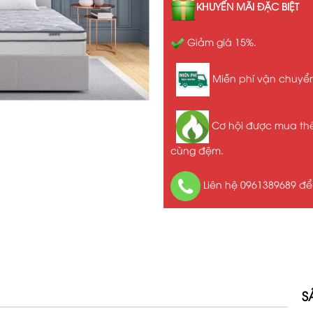
KHUYẾN MÃI ĐẶC BIỆT
Giảm giá 15%.
Miễn phí vận chuyển 
Cơ hội được mua thêm
cùng đệm.
Liên hệ 0961389689 để 
S