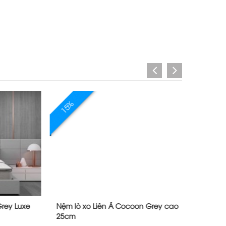
15%
15%
y Luxe
Nệm lò xo Liên Á Cocoon Grey cao
Đệm lò 
25cm
cao 28