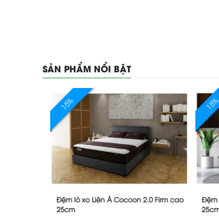
SẢN PHẨM NỔI BẬT
15%
15%
0 Luxe
Đệm lò xo Liên Á Cocoon 2.0 Firm cao
Đệm lò 
25cm
25cm