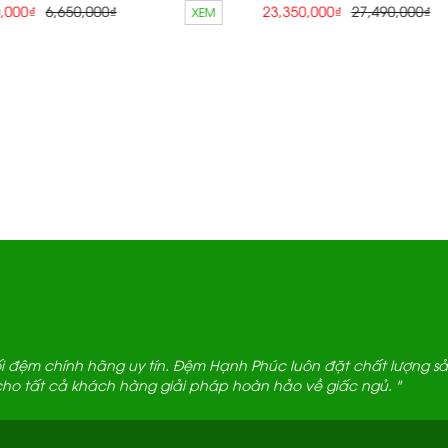
00₫
6,650,000₫
23,350,000₫
27,490,000₫
XEM
 đệm chính hãng uy tín. Đệm Hạnh Phúc luôn đặt chất lượng 
ho tất cả khách hàng giải pháp hoàn hảo về giấc ngủ. "