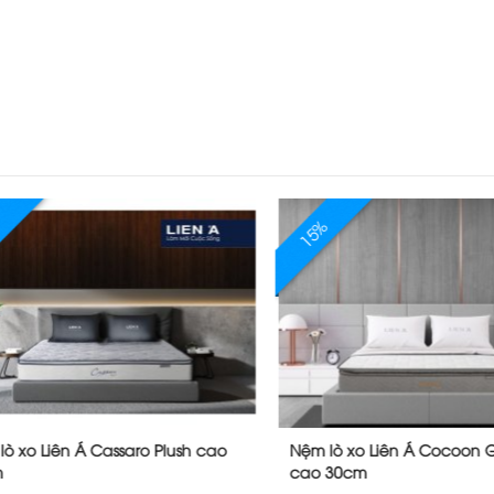
15%
xo Liên Á Cassaro Plush cao
Nệm lò xo Liên Á Cocoon Gre
cao 30cm