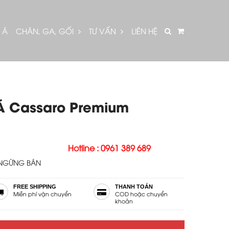
 Á
CHĂN, GA, GỐI
TƯ VẤN
LIÊN HỆ
 Á Cassaro Premium
Hotline : 0961 389 689
NGỪNG BÁN
FREE SHIPPING
THANH TOÁN
Miễn phí vận chuyển
COD hoặc chuyển
khoản