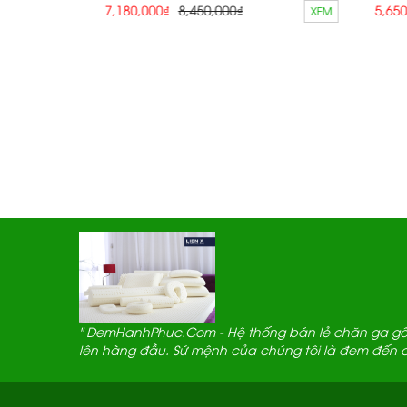
7,180,000₫
8,450,000₫
5,650,0
XEM
XEM
" DemHanhPhuc.Com - Hệ thống bán lẻ chăn ga gối
lên hàng đầu. Sứ mệnh của chúng tôi là đem đến c