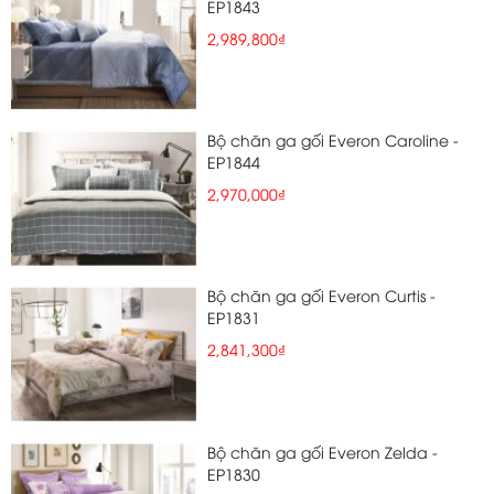
EP1843
2,989,800₫
Bộ chăn ga gối Everon Caroline -
EP1844
2,970,000₫
Bộ chăn ga gối Everon Curtis -
EP1831
2,841,300₫
Bộ chăn ga gối Everon Zelda -
EP1830