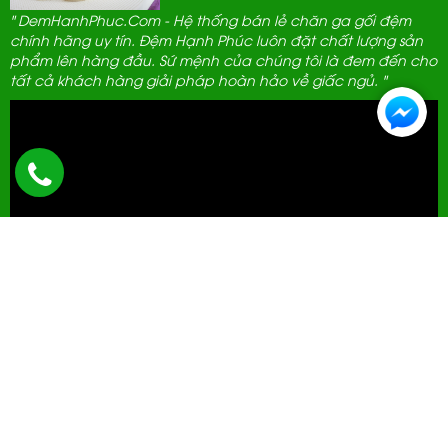
" DemHanhPhuc.Com - Hệ thống bán lẻ chăn ga gối đệm
chính hãng uy tín. Đệm Hạnh Phúc luôn đặt chất lượng sản
phẩm lên hàng đầu. Sứ mệnh của chúng tôi là đem đến cho
tất cả khách hàng giải pháp hoàn hảo về giấc ngủ. "
ĐẠI LÝ THANH LỊCH
592 Hà Huy Tập, Hà Nội.
0961 389 689
cskh@demhanhphuc.com
Giờ mở cửa: 08h - 21h (Tất cả các ngày trong tuần)