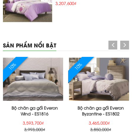
3,207,600₫
SẢN PHẨM NỔI BẬT
10%
10%
Bộ chăn ga gối Everon
Bộ chăn ga gối Everon
Wind - ES1816
Byzantine - ES1802
3,593,700₫
3,465,000₫
3,993,000₫
3,850,000₫