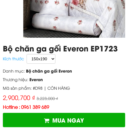
Bộ chăn ga gối Everon EP1723
Kích thước
Bộ chăn ga gối Everon
Danh mục:
Everon
Thương hiệu:
Mã sản phẩm: #D98 |
CÒN HÀNG
2,900,700 ₫
3,223,000 ₫
Hotline : 0961 389 689
MUA NGAY