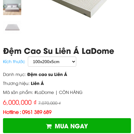
Đệm Cao Su Liên Á LaDome
Kích thước
Đệm cao su Liên Á
Danh mục:
Liên Á
Thương hiệu:
Mã sản phẩm: #LaDome |
CÒN HÀNG
6,000,000 ₫
7,070,000 ₫
Hotline : 0961 389 689
MUA NGAY