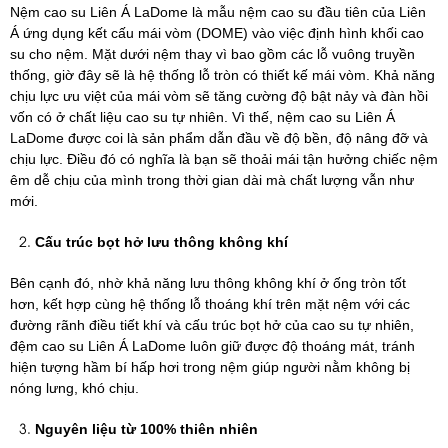
Nệm cao su Liên Á LaDome là mẫu nệm cao su đầu tiên của Liên
Á ứng dụng kết cấu mái vòm (DOME) vào việc định hình khối cao
su cho nệm. Mặt dưới nệm thay vì bao gồm các lỗ vuông truyền
thống, giờ đây sẽ là hệ thống lỗ tròn có thiết kế mái vòm. Khả năng
chịu lực ưu việt của mái vòm sẽ tăng cường độ bật nảy và đàn hồi
vốn có ở chất liệu cao su tự nhiên. Vì thế, nệm cao su Liên Á
LaDome được coi là sản phẩm dẫn đầu về độ bền, độ nâng đỡ và
chịu lực. Điều đó có nghĩa là bạn sẽ thoải mái tận hưởng chiếc nệm
êm dễ chịu của mình trong thời gian dài mà chất lượng vẫn như
mới.
Cấu trúc bọt hở lưu thông không khí
Bên cạnh đó, nhờ khả năng lưu thông không khí ở ống tròn tốt
hơn, kết hợp cùng hệ thống lỗ thoáng khí trên mặt nệm với các
đường rãnh điều tiết khí và cấu trúc
bọt hở của cao su tự nhiên,
đệm cao su Liên Á LaDome luôn giữ được độ thoáng mát, tránh
hiện tượng hầm bí hấp hơi trong nệm giúp người nằm không bị
nóng lưng, khó chịu.
Nguyên liệu từ 100% thiên nhiên