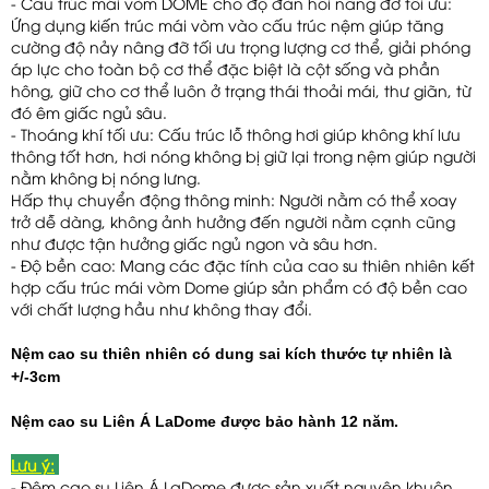
- Cấu trúc mái vòm DOME cho độ đàn hồi nâng đỡ tối ưu:
Ứng dụng kiến trúc mái vòm vào cấu trúc nệm giúp tăng
cường độ nảy nâng đỡ tối ưu trọng lượng cơ thể, giải phóng
áp lực cho toàn bộ cơ thể đặc biệt là cột sống và phần
hông, giữ cho cơ thể luôn ở trạng thái thoải mái, thư giãn, từ
đó êm giấc ngủ sâu.
- Thoáng khí tối ưu: Cấu trúc lỗ thông hơi giúp không khí lưu
thông tốt hơn, hơi nóng không bị giữ lại trong nệm giúp người
nằm không bị nóng lưng.
Hấp thụ chuyển động thông minh: Người nằm có thể xoay
trở dễ dàng, không ảnh hưởng đến người nằm cạnh cũng
như được tận hưởng giấc ngủ ngon và sâu hơn.
- Độ bền cao: Mang các đặc tính của cao su thiên nhiên kết
hợp cấu trúc mái vòm Dome giúp sản phẩm có độ bền cao
với chất lượng hầu như không thay đổi.
Nệm cao su thiên nhiên có dung sai kích thước tự nhiên là
+/-3cm
Nệm cao su Liên Á LaDome được bảo hành 12 năm.
Lưu ý:
- Đệm cao su Liên Á LaDome được sản xuất nguyên khuôn