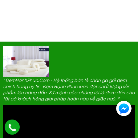
" DemHanhPhuc.Com - Hệ thống bán lẻ chăn ga gối đệm
chính hãng uy tín. Đệm Hạnh Phúc luôn đặt chất lượng sản
phẩm lên hàng đầu. Sứ mệnh của chúng tôi là đem đến cho
tất cả khách hàng giải pháp hoàn hảo về giấc ngủ. "