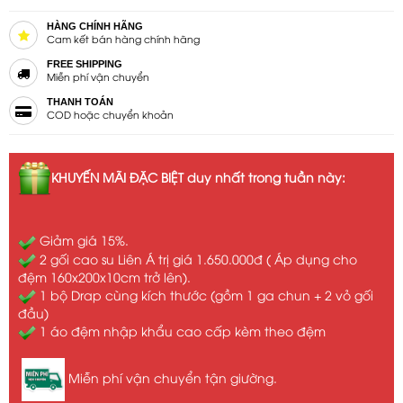
HÀNG CHÍNH HÃNG
Cam kết bán hàng chính hãng
FREE SHIPPING
Miễn phí vận chuyển
THANH TOÁN
COD hoặc chuyển khoản
KHUYẾN MÃI ĐẶC BIỆT duy nhất trong tuần này:
Giảm giá 15%.
2 gối cao su Liên Á trị giá 1.650.000đ ( Áp dụng cho
đệm 160x200x10cm trở lên).
1 bộ Drap cùng kích thước (gồm 1 ga chun + 2 vỏ gối
đầu)
1 áo đệm nhập khẩu cao cấp kèm theo đệm
Miễn phí vận chuyển tận giường.