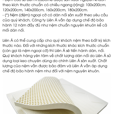
theo kích thước chuẩn có chiều ngang (rộng): 100x200cm,
120x200cm, 140x200cm, 160x200cm, 180x200cm.
- (*) Nệm (đệm) ngoại cỡ có dán nối sản xuất theo yêu cầu
của quý khách, Công ty Liên Á vẫn áp dụng chế độ bảo
hành 12 năm đầy đủ như nệm chuẩn nguyên khuôn kể cả
mối dán nối.
Liên Á có thể cung cấp cho quý khách nệm theo bất kỳ kích
thước nào. Đối với những kích thước khác kích thước chuẩn
(còn gọi là nệm ngoại cỡ) thì Liên Á sẽ tiến hành dán, nối.
Quý khách hàng yên tâm về chất lượng dán nối do Liên Á sử
dụng loại keo chuyên dùng do chính Liên Á sản xuất. Chất
lượng của nệm vẫn được bảo đảm và Liên Á vẫn áp dụng
chế độ bảo hành nệm như đối với nệm nguyên khuôn.