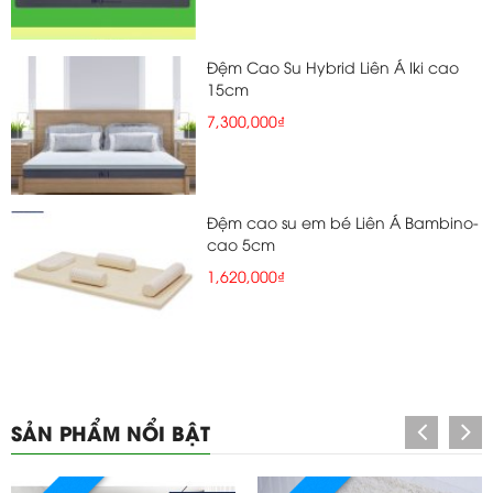
Đệm Cao Su Hybrid Liên Á Iki cao
15cm
7,300,000₫
Đệm cao su em bé Liên Á Bambino-
cao 5cm
1,620,000₫
SẢN PHẨM NỔI BẬT