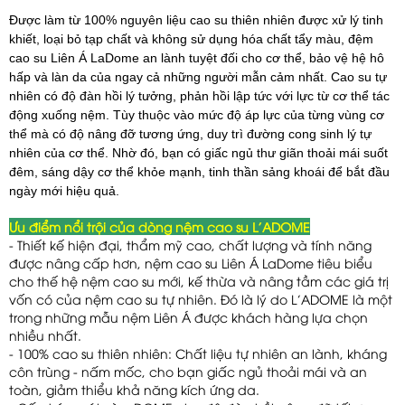
Được làm từ 100% nguyên liệu cao su thiên nhiên được xử lý tinh
khiết, loại bỏ tạp chất và không sử dụng hóa chất tẩy màu, đệm
cao su Liên Á LaDome an lành tuyệt đối cho cơ thể, bảo vệ hệ hô
hấp và làn da của ngay cả những người mẫn cảm nhất. Cao su tự
nhiên có độ đàn hồi lý tưởng, phản hồi lập tức với lực từ cơ thể tác
động xuống nệm. Tùy thuộc vào mức độ áp lực của từng vùng cơ
thể mà có độ nâng đỡ tương ứng, duy trì đường cong sinh lý tự
nhiên của cơ thể. Nhờ đó, bạn có giấc ngủ thư giãn thoải mái suốt
đêm, sáng dậy cơ thể khỏe mạnh, tinh thần sảng khoái để bắt đầu
ngày mới hiệu quả.
Ưu điểm nổi trội của dòng nệm cao su L'ADOME
- Thiết kế hiện đại, thẩm mỹ cao, chất lượng và tính năng
được nâng cấp hơn, nệm cao su Liên Á LaDome tiêu biểu
cho thế hệ nệm cao su mới, kế thừa và nâng tầm các giá trị
vốn có của nệm cao su tự nhiên. Đó là lý do L’ADOME là một
trong những mẫu nệm Liên Á được khách hàng lựa chọn
nhiều nhất.
- 100% cao su thiên nhiên: Chất liệu tự nhiên an lành, kháng
côn trùng - nấm mốc, cho bạn giấc ngủ thoải mái và an
toàn, giảm thiểu khả năng kích ứng da.