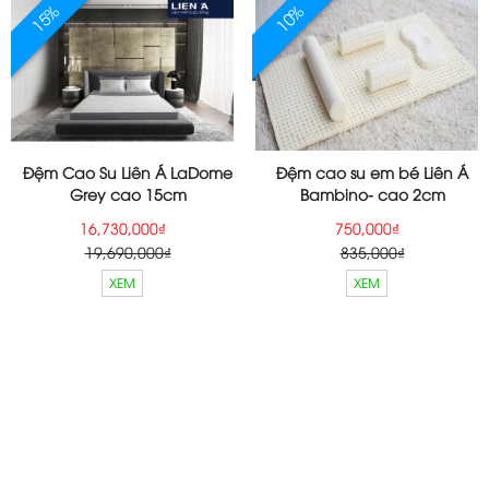
15%
10%
Đệm Cao Su Liên Á LaDome
Đệm cao su em bé Liên Á
Grey cao 15cm
Bambino- cao 2cm
16,730,000₫
750,000₫
19,690,000₫
835,000₫
XEM
XEM