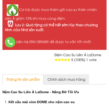
Cơ hội được mua thêm gối cao su thiên nhiên
Liên Á giảm 15% khi mua cùng đệm.
⏰
Lưu ý: Quà tặng có thể hết sớm tùy theo chương
trình của Nhà sản xuất.
Liên hệ 0961389689 để được tư vấn tốt nhất.
Đệm Cao Su Liên Á LaDome
5
(100%)
1
vote
Thông tin sản phẩm
Chính sách mua hàng
Nệm Cao Su Liên Á LaDome - Nâng Đỡ Tối Ưu
Kết cấu mái vòm DOME cho nệm cao su