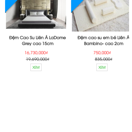
Đệm Cao Su Liên Á LaDome
Đệm cao su em bé Liên Á
Grey cao 15cm
Bambino- cao 2cm
16,730,000₫
750,000₫
19,690,000₫
835,000₫
XEM
XEM