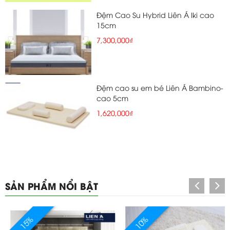
Đệm Cao Su Hybrid Liên Á Iki cao
15cm
7,300,000₫
Đệm cao su em bé Liên Á Bambino-
cao 5cm
1,620,000₫
SẢN PHẨM NỔI BẬT
15%
10%