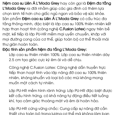
Nệm cao su Liên Á L'Moda Grey
hay còn gọi là
Đệm đa tầng
L'Moda Grey
ra đời nhằm giúp các gia đình có thêm lựa
chọn kinh tế hơn cho giấc ngủ ngon và bảo vệ sức khỏe.
Sản phẩm
Đệm cao su Liên Á L'Moda Grey
có cấu trúc đa
tầng thông minh, đặc biệt là lớp cao su 100% thiên nhiên kết
hợp than hoạt tính (công nghệ
C.Fusion Latex
) ngay trên bề
mặt, kế tiếp là lớp PU-HR mềm mại uyển chuyển, khớp với
mọi đường cong của cơ thể, giúp toàn bộ cơ thể thoải mái
thư giãn hoàn toàn.
Đặc
tính
sản
phẩm Nệm đa tầng L'Moda Grey
:
Lớp cao su thiên nhiên 100%: Lớp cao su thiên nhiên dày
2.5 cm tạo giác cực kỳ êm ái và dễ chịu.
Công nghệ C.Fusion Latex: Công nghệ dẫn truyền trực
tiếp than hoạt tính vào lớp nâng đỡ cao su 100% thiên
nhiên, kháng khuẩn và loại bỏ các mùi không mong
muốn một cách tự nhiên.
Lớp PU-HR mềm hình rãnh trứng: Lớp PU-HR đặc biệt được
kết cấu hình trứng, có khả năng tự động điều tiết luồng
khí, tạo cảm giác thoáng mát và êm ái hoàn hảo.
Lớp PU-HR cứng vững chắc: Cung cấp sự nâng đỡ cần
thiết cho toàn bộ trọng lượng cơ thể mà không làm bạn