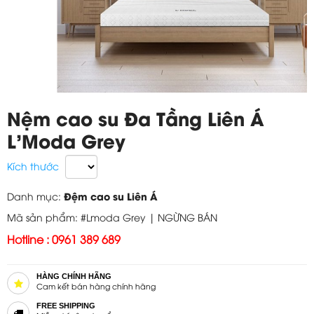
Nệm cao su Đa Tầng Liên Á
L'Moda Grey
Kích thước
Đệm cao su Liên Á
Danh mục:
Mã sản phẩm: #Lmoda Grey |
NGỪNG BÁN
Hotline : 0961 389 689
HÀNG CHÍNH HÃNG
Cam kết bán hàng chính hãng
FREE SHIPPING