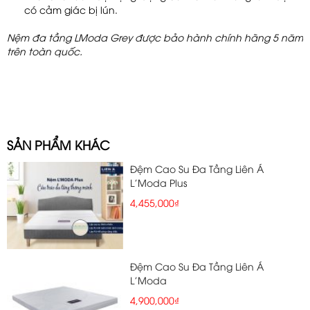
có cảm giác bị lún.
Nệm đa tầng LModa Grey được bảo hành chính hãng 5 năm
trên toàn quốc.
SẢN PHẨM KHÁC
Đệm Cao Su Đa Tầng Liên Á
L'Moda Plus
4,455,000₫
Đệm Cao Su Đa Tầng Liên Á
L'Moda
4,900,000₫