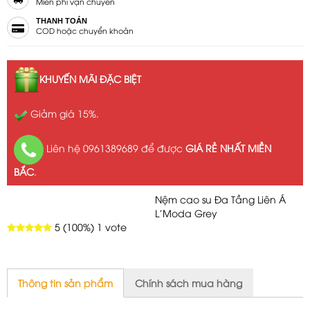
Miễn phí vận chuyển
THANH TOÁN
COD hoặc chuyển khoản
KHUYẾN MÃI ĐẶC BIỆT
Giảm giá 15%.
Liên hệ 0961389689 để được
GIÁ RẺ NHẤT MIỀN
BẮC
.
Nệm cao su Đa Tầng Liên Á
L'Moda Grey
5
(100%)
1
vote
Thông tin sản phẩm
Chính sách mua hàng