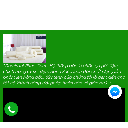
" DemHanhPhuc.Com - Hệ thống bán lẻ chăn ga gối đệm
chính hãng uy tín. Đệm Hạnh Phúc luôn đặt chất lượng sản
phẩm lên hàng đầu. Sứ mệnh của chúng tôi là đem đến cho
tất cả khách hàng giải pháp hoàn hảo về giấc ngủ. "