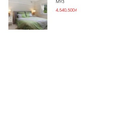
MY3
4,540,500₫