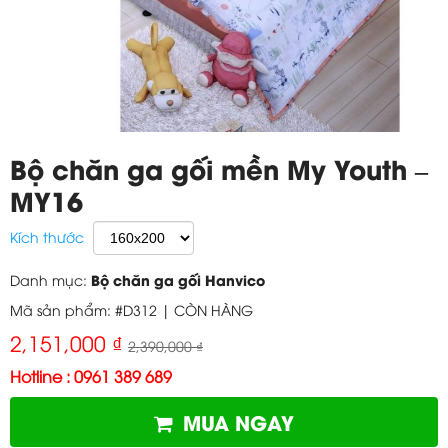
Bộ chăn ga gối mền My Youth –
MY16
Kích thước
Bộ chăn ga gối Hanvico
Danh mục:
Mã sản phẩm: #D312 |
CÒN HÀNG
2,151,000 ₫
2,390,000 ₫
Hotline : 0961 389 689
MUA NGAY