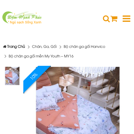
Trang Chủ
Chăn, Ga, Gối
Bộ chăn ga gối Hanvico
Bộ chăn ga gối mền My Youth – MY16
10%