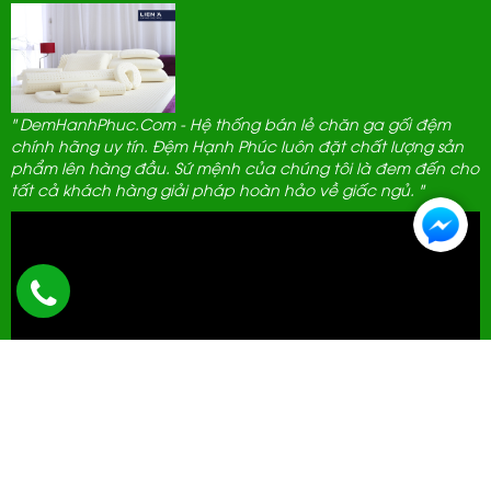
" DemHanhPhuc.Com - Hệ thống bán lẻ chăn ga gối đệm
chính hãng uy tín. Đệm Hạnh Phúc luôn đặt chất lượng sản
phẩm lên hàng đầu. Sứ mệnh của chúng tôi là đem đến cho
tất cả khách hàng giải pháp hoàn hảo về giấc ngủ. "
ĐẠI LÝ THANH LỊCH
592 Hà Huy Tập, Hà Nội.