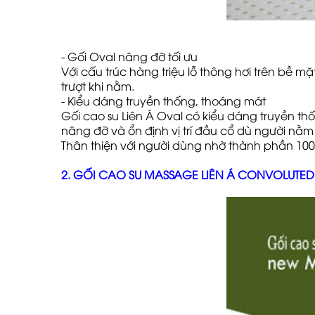
- Gối Oval nâng đỡ tối ưu
Với cấu trúc hàng triệu lỗ thông hơi trên bề 
trượt khi nằm.
- Kiểu dáng truyền thống, thoáng mát
Gối cao su Liên Á Oval có kiểu dáng truyền th
nâng đỡ và ổn định vị trí đầu cổ dù người nằm
Thân thiện với người dùng nhờ thành phần 100
2. GỐI CAO SU MASSAGE LIÊN Á CONVOLUTED