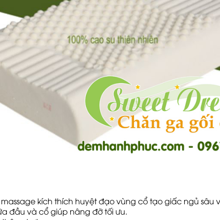
 massage kích thích huyệt đạo vùng cổ tạo giấc ngủ sâu v
a đầu và cổ giúp nâng đỡ tối ưu.