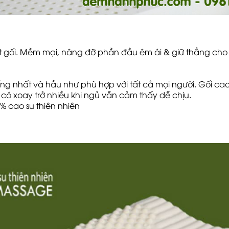
mặt gối. Mềm mại, nâng đỡ phần đầu êm ái & giữ thẳng cho
ống nhất và hầu như phù hợp với tất cả mọi người. Gối cao
 có xoay trở nhiều khi ngủ vẫn cảm thấy dễ chịu.
% cao su thiên nhiên