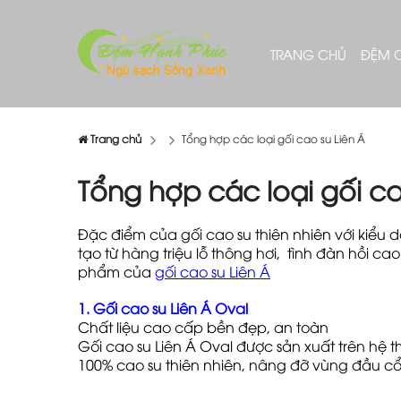
TRANG CHỦ
ĐỆM 
Trang chủ
Tổng hợp các loại gối cao su Liên Á
Tổng hợp các loại gối ca
Đặc điểm của gối cao su thiên nhiên với kiểu d
tạo từ hàng triệu lỗ thông hơi, tình đàn hồi 
phẩm của
gối cao su Liên Á
1. Gối cao su Liên Á Oval
Chất liệu cao cấp bền đẹp, an toàn
Gối cao su Liên Á Oval được sản xuất trên hệ 
100% cao su thiên nhiên, nâng đỡ vùng đầu cổ