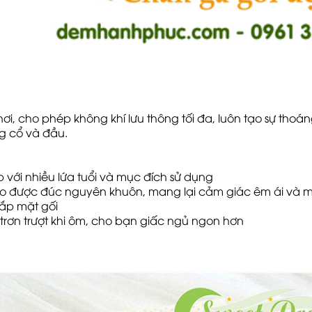
g hơi, cho phép không khí lưu thông tối đa, luôn tạo sự t
g cổ và đầu.
p với nhiều lứa tuổi và mục đích sử dụng
do được đúc nguyên khuôn, mang lại cảm giác êm ái và m
hắp mặt gối
ị trơn trượt khi ôm, cho bạn giấc ngủ ngon hơn