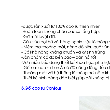
-Được sản xuất từ 100% cao su thiên nhiên
-Hoàn toàn không chứa cao su tổng hợp.
-Khử mùi tuyệt đối.
-Cấu trúc bọt hở với hàng nghìn triệu lỗ thôn
- Mềm mại thoáng mát, nâng đỡ hiệu quả vùn
- Có khả năng kháng khuẩn và ký sinh trùng
-Sản phẩm có độ bền cao – đàn hồi tốt
-Với nhiều kiểu dáng thiết kế khoa học, phù hợ
- Gối ôm cao su Liên Á có độ cứng đồng đều 
- Thoáng mát với hệ thống lỗ thông hơi nằm k
- Thiết kế hình dáng đặc biệt giúp gối không b
5.Gối cao su Contour