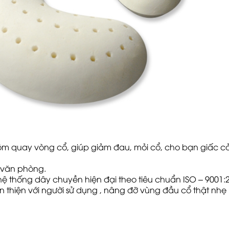
U ôm quay vòng cổ, giúp giảm đau, mỏi cổ, cho bạn giấc c
i văn phòng.
hệ thống dây chuyền hiện đại theo tiêu chuẩn ISO – 9001:
hân thiện với người sử dụng , nâng đỡ vùng đầu cổ thật n