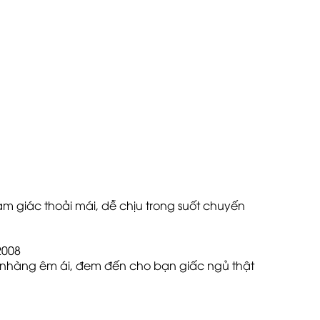
ảm giác thoải mái, dễ chịu trong suốt chuyến
2008
hẹ nhàng êm ái, đem đến cho bạn giấc ngủ thật