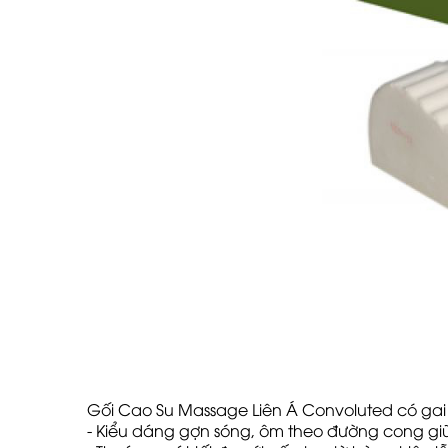
Gối Cao Su Massage Liên Á Convoluted​ có gai
- Kiểu dáng gợn sóng, ôm theo đường cong giữ