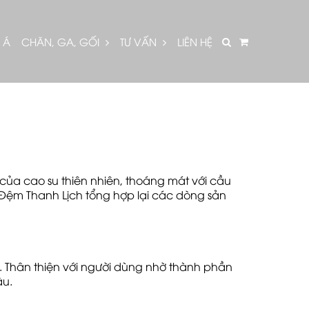
 Á
CHĂN, GA, GỐI
TƯ VẤN
LIÊN HỆ
 của cao su thiên nhiên, thoáng mát với cầu
 Đệm Thanh Lịch tổng hợp lại các dòng sản
8. Thân thiện với người dùng nhờ thành phần
âu.