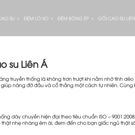
CAO SU
ĐỆM LÒ XO
ĐỆM BÔNG ÉP
GỐI CAO SU LIÊN
o su Liên Á
áng truyền thống là không trơn trượt khi nằm nhờ tính dẻo
cao giúp nâng đỡ đầu và cổ thằng một cách tự nhiên. Cùng
thống dây chuyền hiện đại theo tiêu chuẩn ISO – 9001:200
 thật nhẹ nhàng êm ái, đem đến cho bạn giấc ngủ thật s